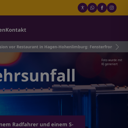
en
Kontakt
nsterfront beschädigt – Polizei sucht Zeugen
Foto wurde mit
KI generiert
ehrsunfall
inem Radfahrer und einem S-