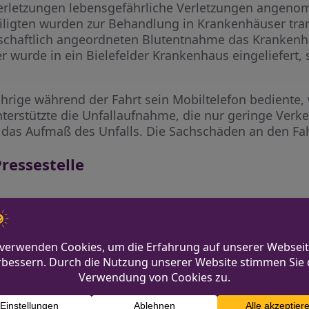
rletzungen lebensgefährliche Verletzungen angenom
iligten wurden zur Behandlung in Krankenhäuser tran
tschaftlich angeordneten Blutentnahme das Krankenh
r wurde in ein Bielefelder Krankenhaus eingeliefert, 
Jährige während der Fahrt sein Mobiltelefon bediente,
nterstützte die Unfallaufnahme, die nur geringe Verk
s das Aufmaß des Unfalls. Die Sachschäden an den F
ressestelle
i.nrw.de