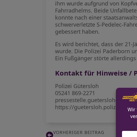
ihm wurde aufgrund von Kopfve
Fahrradhelms. Beide Unfallbete
konnte nach einer staatsanwal
schwerverletzte S-Pedelec-Fahre
gebessert haben.
Es wird berichtet, dass der 21-
wurde. Die Polizei Paderborn u
Ein Fußgänger störte allerding
Kontakt für Hinweise / P
Polizei Gütersloh
05241 869-2271
pressestelle.guetersloh@polize
https://guetersloh.polizei.nrw/
VORHERIGER BEITRAG