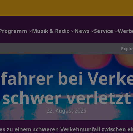
Programm
Musik & Radio
News
Service
Werb
Explosion vor Restaurant in Hagen-Hohenlimburg: Fe
fahrer bei Verk
schwer verletzt
22. August 2025
s zu einem schweren Verkehrsunfall zwischen e