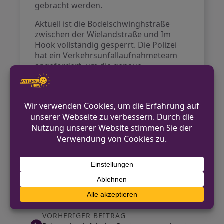
gebracht werden.
Aktuell ist die Bodelschwinghstraße
zwischen der Wielandstraße und Im
Hook vollständig gesperrt. Die Polizei
hat ein Verkehrsunfallaufnahmeteam
angefordert, um die genaue
Unfallursache zu ermitteln. Die
Ermittlungen dauern an.
Kontakt für Hinweise /
Pressestelle
Polizei Steinfurt
02551 152200
pressestelle.steinfurt@polizei.nrw.de
https://steinfurt.polizei.nrw/
VORHERIGER BEITRAG