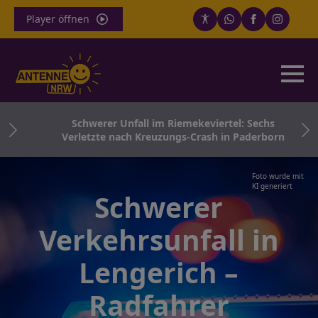
Player öffnen
und
Schwerer Unfall im Riemekeviertel: Sechs
Verletzte nach Kreuzungs-Crash in Paderborn
Foto wurde mit
KI generiert
Schwerer
Verkehrsunfall in
Lengerich –
Radfahrer