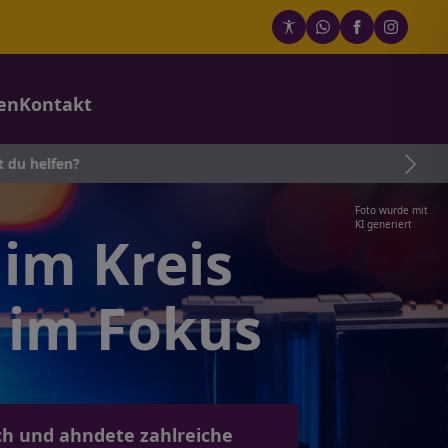
en
Kontakt
elfen?
Foto wurde mit
KI generiert
im Kreis
 im Fokus
ch und ahndete zahlreiche