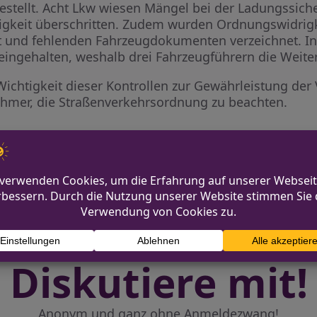
gestellt. Acht Lkw wiesen Mängel bei der Ladungssic
digkeit überschritten. Zudem wurden Ordnungswidri
t und fehlenden Fahrzeugdokumenten verzeichnet. In
 eingehalten, weshalb drei Fahrzeugführern die Weite
e Wichtigkeit dieser Kontrollen zur Gewährleistung der
lnehmer, die Straßenverkehrsordnung zu beachten.
 Alkohol- und Drogeneinfluss
Schwerer Unfall in der Eifel –
Diskutiere mit!
Anonym und ganz ohne Anmeldezwang!