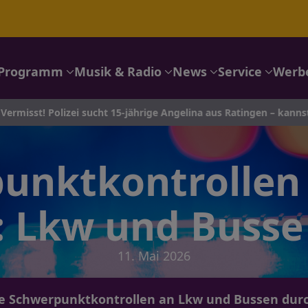
Programm
Musik & Radio
News
Service
Werb
sst! Polizei sucht 15-jährige Angelina aus Ratingen – kannst du h
unktkontrollen 
t: Lkw und Busse
11. Mai 2026
hrte Schwerpunktkontrollen an Lkw und Bussen dur