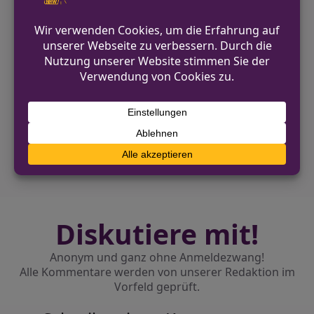
Betrag.
VORHERIGER BEITRAG
Kranenburger und Genneper Feuerwehr
feiern 50 Jahre Zusammenarbeit
NÄCHSTER BEITRAG
Bundespolizei vollstreckt Haftbefehle
während Grenzkontrollen
Diskutiere mit!
Anonym und ganz ohne Anmeldezwang!
Alle Kommentare werden von unserer Redaktion im
Vorfeld geprüft.