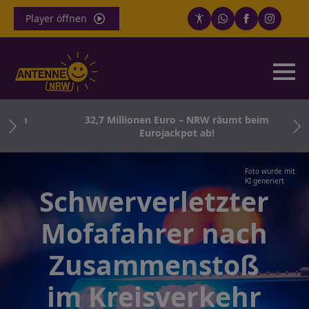
Player öffnen
born
32,7 Millionen Euro – NRW räumt beim
Eurojackpot ab!
Foto wurde mit
KI generiert
Schwerverletzter
Mofafahrer nach
Zusammenstoß
im Kreisverkehr