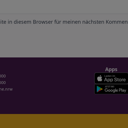
ite in diesem Browser für meinen nächsten Komment
Apps
000
000
ne.nrw