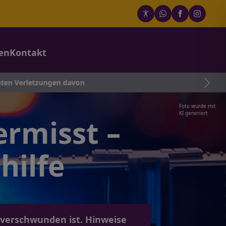
en
Kontakt
zungen davon
Foto wurde mit
KI generiert
ermisst –
hilfe
 verschwunden ist. Hinweise