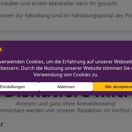
hrauber und einem Mantrailer nach ihr gesucht.
tionen zur Fahndung sind im Fahndungsportal der Poli
n in Neuss
Ausschrei
Diskutiere mit!
Anonym und ganz ohne Anmeldezwang!
mmentare werden von unserer Redaktion im Vorfeld 
r