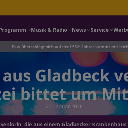
Programm
Musik & Radio
News
Service
Werb
erschlägt sich auf der L552: Fahrer kommt mit leichten Verlet
 aus Gladbeck v
zei bittet um Mit
20. Januar 2026
er Seniorin, die aus einem Gladbecker Krankenhaus