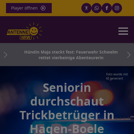
Player öffnen
ei
Hündin Maja steckt fest: Feuerwehr Schwelm
rettet vierbeinige Abenteurerin
Foto wurde mit
KI generiert
Seniorin
durchschaut
Trickbetrüger in
Hagen-Boele