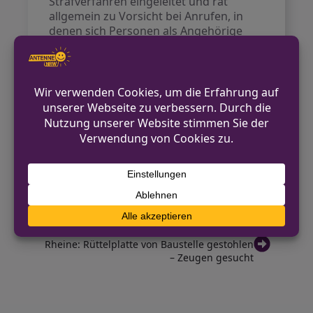
Strafverfahren eingeleitet und rät
allgemein zu Vorsicht bei Anrufen, in
denen sich Personen als Angehörige
ausgeben und Geld fordern. Es wird
empfohlen, immer persönliche
Informationen zu erfragen, die nur
echte Angehörige wissen können, sowie
keine sensiblen Daten wie
Bankverbindungen am Telefon
weiterzugeben.
VORHERIGER BEITRAG
Nordwalde: Motorboot und Anhänger
gestohlen
NÄCHSTER BEITRAG
Rheine: Rüttelplatte von Baustelle gestohlen
– Zeugen gesucht