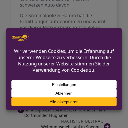
schwarzen Auto davon.
Die Kriminalpolizei Hamm hat die
Ermittlungen aufgenommen und warnt
vor dieser Betrugsmasche. Die Polizei
empfiehlt, bei Anrufen mit hohen
Geldforderungen skeptisch zu sein,
insbesondere wenn Druck ausgeübt
wird oder eine emotionale Ausnutzung
erfolgt. Bürger sollten solche Gespräche
sofort beenden, keine persönlichen
Daten preisgeben und gegebenenfalls
die Polizei unter der Notrufnummer 110
informieren.
VORHERIGER BEITRAG
Bundespolizei vollstreckt U-Haftbefehl am
Dortmunder Flughafen
NÄCHSTER BEITRAG
Wohnungsdiebstahl in Spenge –