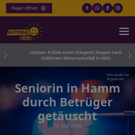
Player öffnen
Update: Polizei sucht dringend Zeugen nach
tödlichem Motorradunfall in Köln
Foto wurde mit
KI generiert
Seniorin in Hamm
durch Betrüger
getäuscht
19. Mai 2026