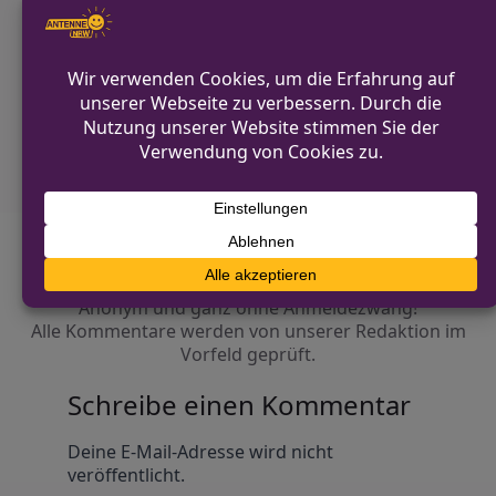
VORHERIGER BEITRAG
Verfolgungsfahrt mit schwarzem Mercedes
in Paderborn
NÄCHSTER BEITRAG
Pedelec-Dieb in Hamm-Uentrop aktiv
Diskutiere mit!
Anonym und ganz ohne Anmeldezwang!
Alle Kommentare werden von unserer Redaktion im
Vorfeld geprüft.
Schreibe einen Kommentar
Alternative:
Deine E-Mail-Adresse wird nicht
veröffentlicht.