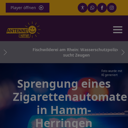
Player öffnen
ng-
Fischwilderei am Rhein: Wasserschutzpolizei
sucht Zeugen
Foto wurde mit
KI generiert
Sprengung eines
Zigarettenautomat
in Hamm-
Herringen