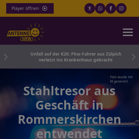
Player öffnen
im
Unfall auf der K20: Pkw-Fahrer aus Zülpich
verletzt ins Krankenhaus gebracht
Foto wurde mit
KI generiert
Stahltresor aus
Geschäft in
Rommerskirchen
entwendet