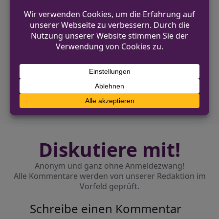
VORHERIGER BEITRAG
Polizei fasst mutmaßliche Metalldiebe in
Grevenbroich
NÄCHSTER BEITRAG
Falsche Polizisten in Steinhagen aktiv –
Bargeld erbeutet
Diskutiere mit!
Anonym und ganz ohne Anmeldezwang!
Alle Kommentare werden von unserer Redaktion im
Vorfeld geprüft.
Schreibe einen Kommentar