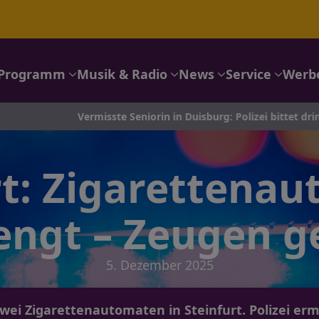
Programm
Musik & Radio
News
Service
Werb
Vermisste Seniorin in Duisburg: Polizei bittet dringend um eure
rt: Zigarettena
engt – Zeugen g
5. Dezember 2025
i Zigarettenautomaten in Steinfurt. Polizei erm