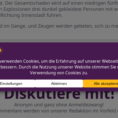
t. Der Gesamtschaden wird auf einen niedrigen fünfst
 Explosionen drei dunkel gekleidete Personen mit w
 Richtung Innenstadt fuhren.
ind im Gange, und Zeugen werden gebeten, sich zu me
 sucht Hinweise
Beckum: Geparkten schw
Diskutiere mit!
Anonym und ganz ohne Anmeldezwang!
mmentare werden von unserer Redaktion im Vorfeld 