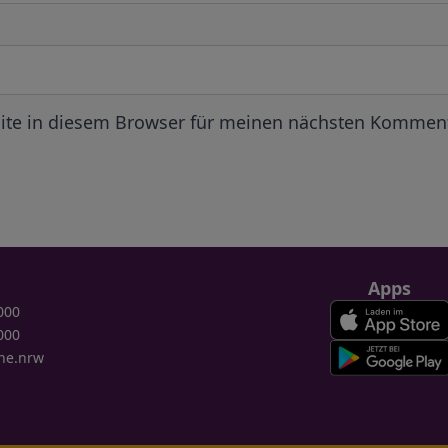
ite in diesem Browser für meinen nächsten Komment
Apps
000
000
ne.nrw