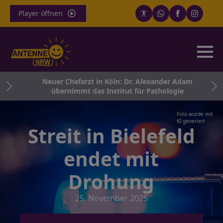
Player öffnen
nd
Neuer Chefarzt in Köln: Dr. Alexander Adam
übernimmt das Institut für Pathologie
Foto wurde mit
KI generiert
Streit in Bielefeld
endet mit
Drohung
25. November 2025