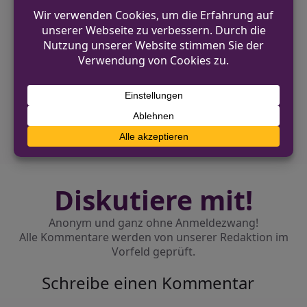
VORHERIGER BEITRAG
Gladbeck: Mann bei Wohnungsbrand tödlich
verletzt
NÄCHSTER BEITRAG
Fahrradprüfung an der Grundschule
Brockhagen
Diskutiere mit!
Anonym und ganz ohne Anmeldezwang!
Alle Kommentare werden von unserer Redaktion im
Vorfeld geprüft.
Schreibe einen Kommentar
Alternative: