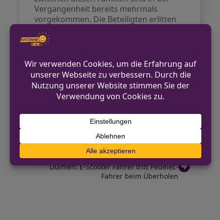
Vergangenheit bereits mehrmals
vorgekommen. Die Beteiligten erlitten
leichte Verletzungen und wurden von
einem Rettungsdienst in nahegelegene
Krankenhäuser gebracht.
Die Kriminalpolizei hat die Ermittlungen
wegen gefährlicher Körperverletzung
aufgenommen.
VORHERIGER BEITRAG
Zigarettenautomat in Lienen aufgebrochen –
Bargeld und Waren gestohlen
NÄCHSTER BEITRAG
Dülmen: E-Scooter Fahrer tritt Pedelec-
Fahrer beim Überholen