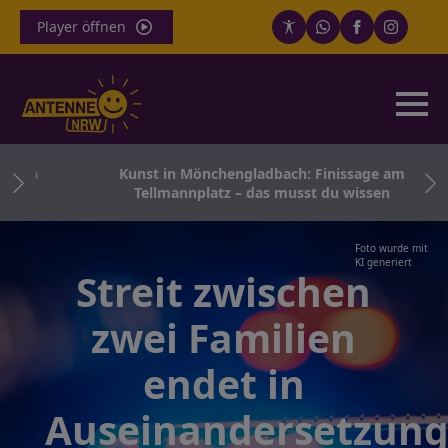
Player öffnen
ern
Kunst in Mönchengladbach: Finissage am
h
Tellmannplatz – das musst du wissen
Foto wurde mit
KI generiert
Streit zwischen
zwei Familien
endet in
Auseinandersetzun