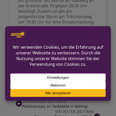
Ein größerer Ast wurde am Radweg an
der Kreisstraße 39 gegen 20:30 Uhr
beseitigt. Zudem sorgte ein
umgestürzter Baum am Tribünenweg
um 18:30 Uhr für eine Einsatzmeldung.
Der letzte Einsatz des Abends fand
gegen 21:00 Uhr an der Morkener
Straße statt, wo ein Ast, der in die
Fahrbahn ragte, entfernt wurde.
Im Einsatz waren ehrenamtliche Kräfte
aus mehreren Einheiten sowie der
hauptamtlichen Wache. Auch wenn die
stürmische Wetterlage zu vermehrten
Einsätzen führte, blieben die Menschen
in Grevenbroich zum Glück unversehrt.
VORHERIGER BEITRAG
Polizeieinsatz an Tankstelle in Bottrop
NÄCHSTER BEITRAG