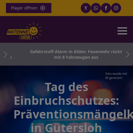
Player öffnen
ath
Gefahrstoff-Alarm in Ahlen: Feuerwehr rückt
ern
mit 8 Fahrzeugen aus
Foto wurde mit
KI generiert
Tag des
Einbruchschutzes:
Präventionsmängelk
in Gütersloh