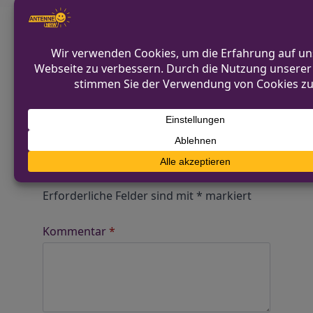
Diskutiere mit!
Anonym und ganz ohne Anmeldezwang!
Alle Kommentare werden von unserer Redaktion im
Vorfeld geprüft.
Schreibe einen Kommentar
Alternative:
Deine E-Mail-Adresse wird nicht
veröffentlicht.
Erforderliche Felder sind mit
*
markiert
Kommentar
*