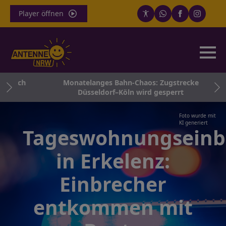
Player öffnen
 noch
Monatelanges Bahn-Chaos: Zugstrecke
Düsseldorf–Köln wird gesperrt
Foto wurde mit
KI generiert
Tageswohnungseinb
in Erkelenz:
Einbrecher
entkommen mit