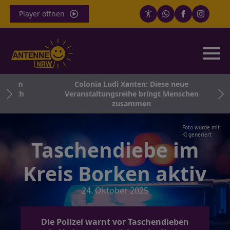
Player öffnen
achen
Colonia Ludi Xanten: Diese neue
 noch
Veranstaltungsreihe bringt Menschen
zusammen
Foto wurde mit
KI generiert
Taschendiebe im
Kreis Borken aktiv
24. Oktober 2025
Die Polizei warnt vor Taschendieben