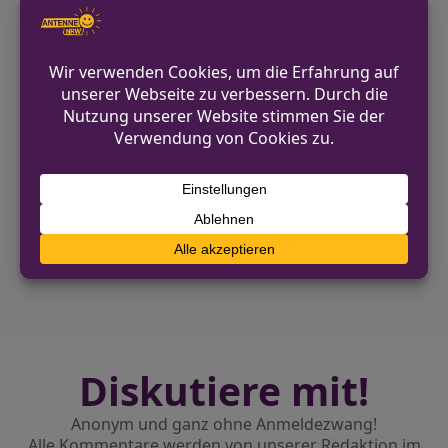
Zusätzlich empfehlen die Beamten,
Wertsachen im Blick zu behalten, auch
wenn man gerade nach Produkten
sucht.
VORHERIGER BEITRAG
Hattingen: Stark alkoholisierter Radfahrer
stürzt
NÄCHSTER BEITRAG
Gronau: Scheibe eines Warenautomaten
eingeschlagen
Diskutiere mit!
Anonym und ganz ohne Anmeldezwang!
Alle Kommentare werden von unserer Redaktion im