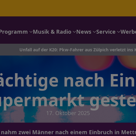
Programm
Musik & Radio
News
Service
Werb
all auf der K20: Pkw-Fahrer aus Zülpich verletzt ins Krankenhau
ächtige nach Ein
permarkt geste
17. Oktober 2025
ei nahm zwei Männer nach einem Einbruch in Mett