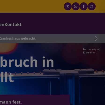
en
Kontakt
s gebracht
Foto wurde mit
KI generiert
bruch in
llt
mann fest.