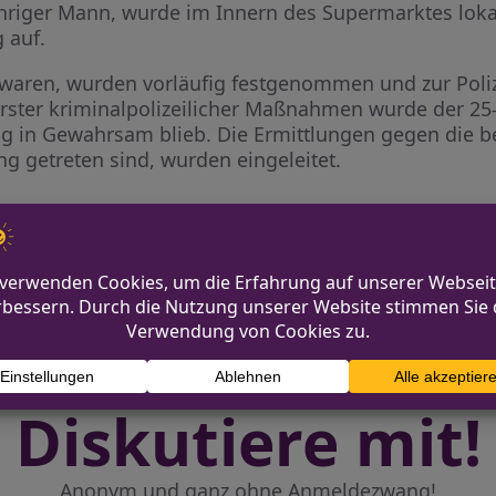
jähriger Mann, wurde im Innern des Supermarktes loka
 auf.
rt waren, wurden vorläufig festgenommen und zur Pol
ster kriminalpolizeilicher Maßnahmen wurde der 25-
ng in Gewahrsam blieb. Die Ermittlungen gegen die be
ng getreten sind, wurden eingeleitet.
-Humboldt-Gremberg
Lastkraftwage
Diskutiere mit!
Anonym und ganz ohne Anmeldezwang!