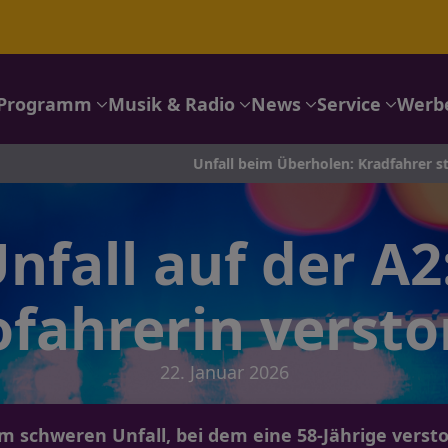
Programm
Musik & Radio
News
Service
Werb
Unfall beim Überholen: Kradfahrer stürzt in Breckerfel
nfall auf der A2
fahrerin verst
22. Januar 2026
m schweren Unfall, bei dem eine 58-Jährige verstor