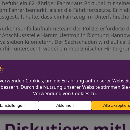
befuhr ein 62-jähriger Fahrer aus Portugal mit seine
m Fahrer bemerkt, als er die Fahrt fortsetzte. Er hie
stgestellt hatte, dass ein Fahrzeug im Unterfahrschut
erkehrsunfallaufnahmeteam der Polizei erforderte d
er Anschlussstelle Hamm-Uentrop in Richtung Hannover
wa sieben Kilometern. Der Sachschaden wird auf ca. 
erhin untersucht, wobei ein medizinischer Hintergru
nd gegen Polizeibeamte
Versuchter Ein
Diskutiere mit!