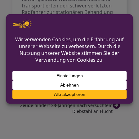
transportierten den schwer verletzten
Radfahrer zur stationären Behandlung
in ein nahegelegenes Krankenhaus.
Die Polizei hat die Ermittlungen
aufgenommen und sucht Zeugen, die
Hinweise zu dem Vorfall oder dem
flüchtigen Fahrer des Transporters
geben können.
VORHERIGER BEITRAG
Raub auf der Schwelmer Straße – Zeugen
gesucht
NÄCHSTER BEITRAG
Zeuge hindert 33-Jährigen nach versuchtem
Diebstahl an Flucht