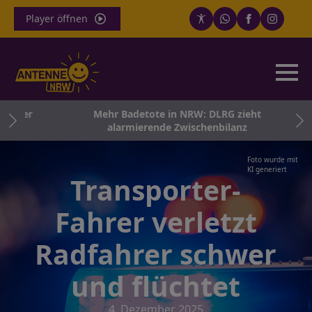
Player öffnen
icher
Mehr Badetote in NRW: DLRG zieht
alarmierende Zwischenbilanz
Foto wurde mit
KI generiert
Transporter-
Fahrer verletzt
Radfahrer schwer
und flüchtet
4. Dezember 2025