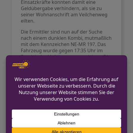
Einsatzkräfte konnten damit eine
Geldübergabe verhindern, als sie zu
seiner Wohnanschrift am Veilchenweg
eilten.
Die Ermittler sind nun auf der Suche
nach einem dunklen Kombi, mutmaßlich
mit dem Kennzeichen NE-MR 197. Das
Fahrzeug wurde gegen 17:35 Uhr im
Bereich des Veilchenwegs gesichtet. Die
beiden Insassen werden als südländisch
wirkende Männer im Alter von etwa 20
bis 30 Jahren beschrieben.
Die Polizei warnt, dass Betrüger oft mit
plausiblen Erklärungen versuchen, ihre
Opfer unter Druck zu setzen und sie so
zu schnellen Handlungen zu drängen.
Es wird darauf hingewiesen, dass kein
Polizeibeamter oder Staatsanwalt am
Telefon Bargeld oder Wertgegenstände
anfordern sollte. Bei verdächtigen