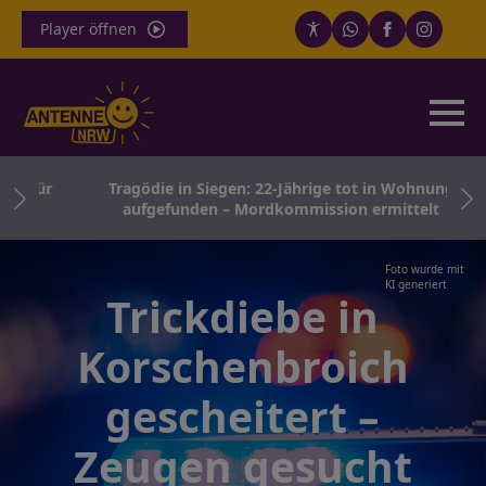
Player öffnen
r für
Tragödie in Siegen: 22-Jährige tot in Wohnung
aufgefunden – Mordkommission ermittelt
Foto wurde mit
KI generiert
Trickdiebe in
Korschenbroich
gescheitert –
Zeugen gesucht