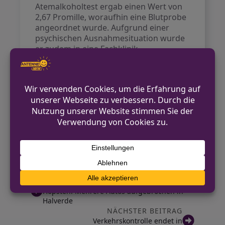
Atemalkoholtest ergab einen Wert von
2,67 Promille, woraufhin eine Blutprobe
angeordnet wurde. Aufgrund einer
psychischen Ausnahmesituation wurde
er zudem in eine Fachklinik
eingewiesen.
Die rund 250 Fahrgäste des Zuges
blieben unversehrt und wurden von der
Feuerwehr evakuiert. Der Vorfall führte
zu erheblichen Beeinträchtigungen im
Bahnverkehr und die Bundespolizei hat
Ermittlungen wegen Gefährdung des
Bahnverkehrs aufgenommen.
VORHERIGER BEITRAG
Hopsten: Mehrere Autos aufgebrochen in
Halverde
NÄCHSTER BEITRAG
Verkehrskontrolle endet in