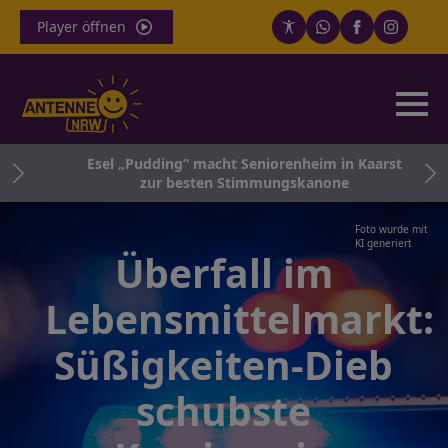
Player öffnen
die
Esel „Pudding“ macht Seniorenheim in Kaarst
zur besten Stimmungskanone
Foto wurde mit
KI generiert
Überfall im
Lebensmittelmarkt:
Süßigkeiten-Dieb
schubste