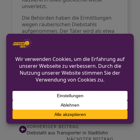
unverletzt.
Die Behörden haben die Ermittlungen
wegen räuberischen Diebstahls
aufgenommen. Der Täter wird als etwa
30 bis 45 Jahre alt, mit osteuropäischem
Akzent, schwarzem Bart und einer
schwarzen Jacke beschrieben.
Bildmaterial von der Videoüberwachung
des Marktes zeigt den Verdächtigen
gut.
Allgemeine Kontaktmöglichkeiten
finden sich auf der offiziellen Webseite
der Polizei Euskirchen
https://euskirchen.polizei.nrw
.
VORHERIGER BEITRAG
Diebstahl aus Transporter in Stadtlohn
NÄCHSTER BEITRAG