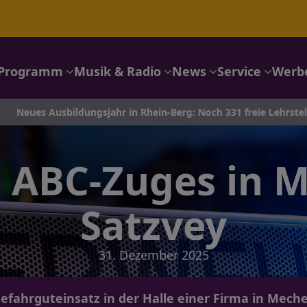
Programm
Musik & Radio
News
Service
Werb
ldungsjahr in Rhein-Berg: Noch 331 freie Lehrstellen – für dich i
 ABC-Zuges in M
Satzvey
31. Dezember 2025
efahrguteinsatz in der Halle einer Firma in Meche