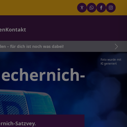
en
Kontakt
st noch was dabei!
Foto wurde mit
KI generiert
echernich-
rnich-Satzvey.