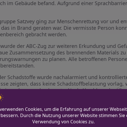
noch im Gebäude befand. Aufgrund einer Sprachbarrie
gruppe Satzvey ging zur Menschenrettung vor und en
das in Brand geraten war. Die vermisste Person konn
enbereich gebracht werden.
, wurde der ABC-Zug zur weiteren Erkundung und Gefa
enaue Zusammensetzung des brennenden Materials zu
ngswarnungen zu planen. Alle betroffenen Personen
bereitstanden.
r Schadstoffe wurde nachalarmiert und kontrollierte
sse zeigten, dass keine Schadstoffbelastung vorlag,
freigegeben werden konnte. Nach Abschluss der Übu
n.
sich positiv über die Zusammenarbeit und die Perfor
s Szenarios.