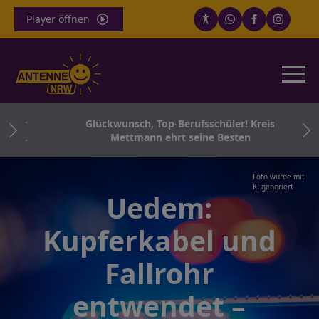
Player öffnen
 für
Glückwunsch, Top-Berufsschüler! Kreis
 Co.
Mettmann ehrt seine Besten
Foto wurde mit
KI generiert
Uedem:
Kupferkabel und
Fallrohr
entwendet –