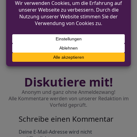
VORHERIGER BEITRAG
Unbekannte brechen in Beckumer Schule
ein
NÄCHSTER BEITRAG
Autos beschädigt in Ascheberg – Zeugen
gesucht
Diskutiere mit!
Anonym und ganz ohne Anmeldezwang!
Alle Kommentare werden von unserer Redaktion im
Vorfeld geprüft.
Schreibe einen Kommentar
Alternative:
Deine E-Mail-Adresse wird nicht