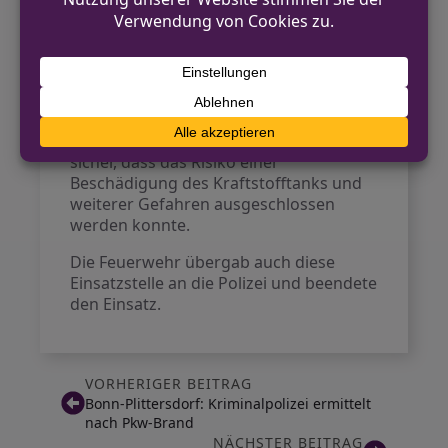
Wendemanöver in den Straßengraben
geraten war und zwei Fahrspuren
blockierte. Die Feuerwehr sicherte das
Fahrzeug mit Unterlegkeilen zur
Verhinderung weiterer Abrutschgefahr
und informierte die Polizei über die
Situation. Diese Maßnahmen stellten
sicher, dass das Risiko einer
Beschädigung des Kraftstofftanks und
weiterer Gefahren ausgeschlossen
werden konnte.
Die Feuerwehr übergab auch diese
Einsatzstelle an die Polizei und beendete
den Einsatz.
VORHERIGER BEITRAG
Bonn-Plittersdorf: Kriminalpolizei ermittelt
nach Pkw-Brand
NÄCHSTER BEITRAG