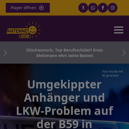
Player öffnen
ür
Glückwunsch, Top-Berufsschüler! Kreis
o.
Mettmann ehrt seine Besten
Foto wurde mit
KI generiert
Umgekippter
Anhänger und
LKW-Problem auf
der B59 in