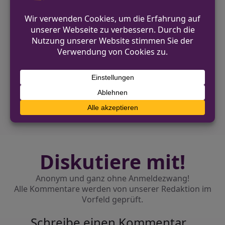
entkommen. Die Polizei hat die
Ermittlungen aufgenommen.
VORHERIGER BEITRAG
Auffahrunfall in Gummersbach
NÄCHSTER BEITRAG
Rheinberg: Polizei sucht Zeugen nach
Einbruch in Discounter
Diskutiere mit!
Anonym und ganz ohne Anmeldezwang!
Alle Kommentare werden von unserer Redaktion im
Vorfeld geprüft.
Schreibe einen Kommentar