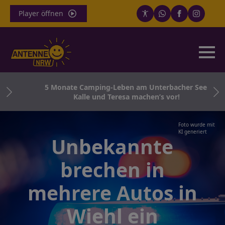
Player öffnen
l
5 Monate Camping-Leben am Unterbacher See:
Kalle und Teresa machen’s vor!
Foto wurde mit
KI generiert
Unbekannte
brechen in
mehrere Autos in
Wiehl ein