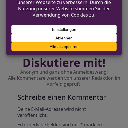
entwendet
NÄCHSTER BEITRAG
Flasche mit brennbarer Flüssigkeit in
Coesfeld geworfen
Diskutiere mit!
Anonym und ganz ohne Anmeldezwang!
Alle Kommentare werden von unserer Redaktion im
Vorfeld geprüft.
Schreibe einen Kommentar
Alternative:
Deine E-Mail-Adresse wird nicht
veröffentlicht.
Erforderliche Felder sind mit
*
markiert