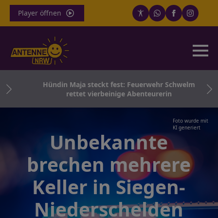
Player öffnen
wei
Hündin Maja steckt fest: Feuerwehr Schwelm
rettet vierbeinige Abenteurerin
Foto wurde mit
KI generiert
Unbekannte
brechen mehrere
Keller in Siegen-
Niederschelden