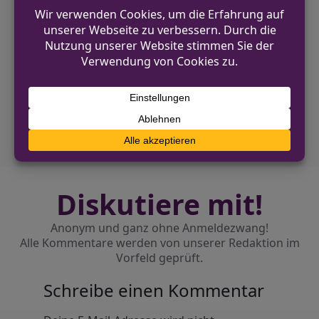
VORHERIGER BEITRAG
Räuber scheitert und flüchtet in Waltrop
NÄCHSTER BEITRAG
Zwei Alleinunfälle mit schwer verletzten
Pedelecfahrern in Straelen
Diskutiere mit!
Anonym und ganz ohne Anmeldezwang!
Alle Kommentare werden von unserer Redaktion im
Vorfeld geprüft.
Schreibe einen Kommentar
Alternative: