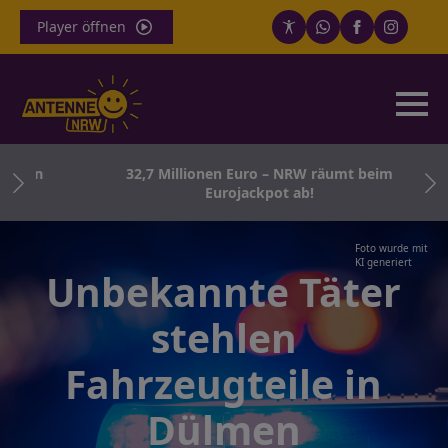
Player öffnen
born
32,7 Millionen Euro – NRW räumt beim
Eurojackpot ab!
Foto wurde mit
KI generiert
Unbekannte Täter
stehlen
Fahrzeugteile in
Dülmen