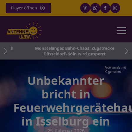
Player öffnen
 noch
Monatelanges Bahn-Chaos: Zugstrecke
Düsseldorf–Köln wird gesperrt
Foto wurde mit
KI generiert
Unbekannter
bricht in
Feuerwehrgeräteha
in Isselburg ein
25. Februar 2026