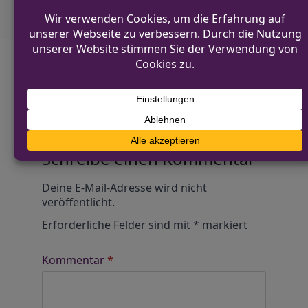
Diskutiere mit!
Anonym und ganz ohne Anmeldezwang!
Alle Kommentare werden von unserer Redaktion im
Vorfeld geprüft.
Schreibe einen Kommentar
Alternative:
Deine E-Mail-Adresse wird nicht
veröffentlicht.
Erforderliche Felder sind mit
*
markiert
Kommentar
*