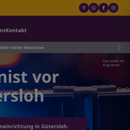
en
Kontakt
 Bewohner
Foto wurde mit
KI generiert
ist vor
ersloh
einrichtung in Gütersloh.