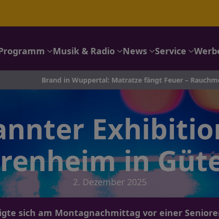
Programm
Musik & Radio
News
Service
Werb
rand in Wuppertal: Matratze fängt Feuer – Rauchmelder retten
nnter Exhibition
renheim in Güt
2. Dezember 2025
gte sich am Montagnachmittag vor einer Senioren