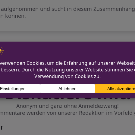
gen aufgenommen und sucht in diesem Zusammenhang 
en können.
n entwendet
Unbekannte stehlen Bargeld
Diskutiere mit!
Anonym und ganz ohne Anmeldezwang!
mmentare werden von unserer Redaktion im Vorfeld 
r