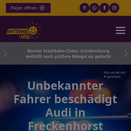
Player öffnen
rn
Bonner Stadtbahn-Chaos: Sondersitzung
enthüllt noch größere Mängel als gedacht
Foto wurde mit
KI generiert
Unbekannter
Fahrer beschädigt
Audi in
Freckenhorst