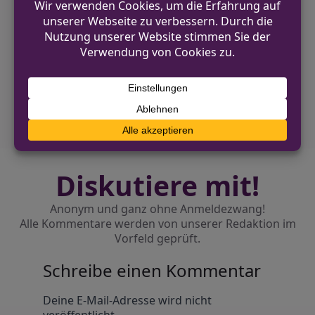
VORHERIGER BEITRAG
Einbrecher kamen am Vormittag in
Wipperfürth
NÄCHSTER BEITRAG
Brand in einem Imbissbetrieb auf dem
Westenhellweg
Diskutiere mit!
Anonym und ganz ohne Anmeldezwang!
Alle Kommentare werden von unserer Redaktion im
Vorfeld geprüft.
Schreibe einen Kommentar
Alternative:
Deine E-Mail-Adresse wird nicht