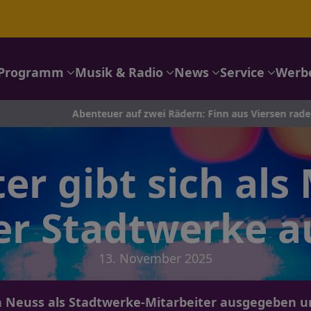
Programm
Musik & Radio
News
Service
Werb
Abenteuer auf zwei Rädern: Finn aus Viersen radelt nach Port
r gibt sich als 
er Stadtwerke a
13. November 2025
in Neuss als Stadtwerke-Mitarbeiter ausgegeben 