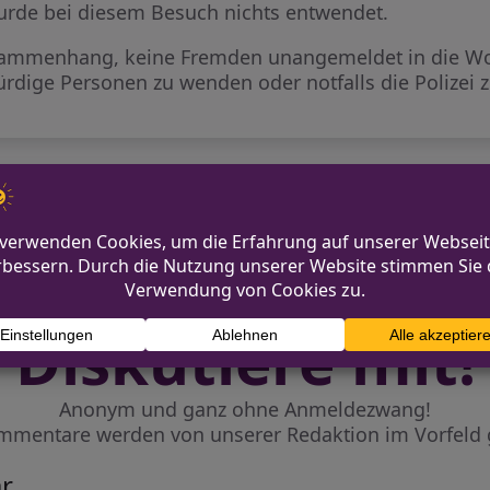
urde bei diesem Besuch nichts entwendet.
usammenhang, keine Fremden unangemeldet in die Wo
rdige Personen zu wenden oder notfalls die Polizei z
in Siegburg
Homejacking
Diskutiere mit!
Anonym und ganz ohne Anmeldezwang!
mmentare werden von unserer Redaktion im Vorfeld 
r