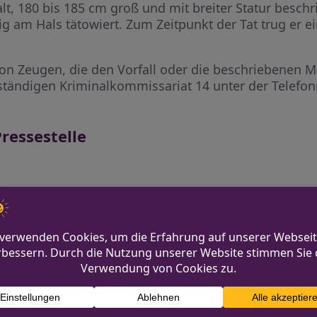
alt, 180 bis 185 cm groß und mit breiter Statur besch
g am Hals tätowiert. Zum Zeitpunkt der Tat trug er e
 von Zeugen, die den Vorfall oder die beschriebenen
ständigen Kriminalkommissariat 14 unter der Telef
ressestelle
nrw.de
etzt
Unbekannter veru