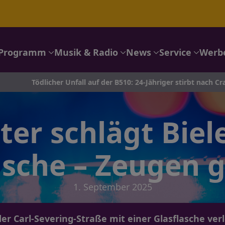
Programm
Musik & Radio
News
Service
Werb
licher Unfall auf der B510: 24-Jähriger stirbt nach Crash in Kamp-
er schlägt Biele
asche – Zeugen 
1. September 2025
der Carl-Severing-Straße mit einer Glasflasche verle