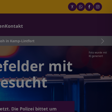
en
Kontakt
Lintfort
Foto wurde mit
KI generiert
felder mit
gesucht
tzt. Die Polizei bittet um