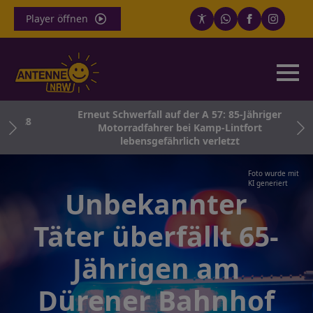
Player öffnen
Erneut Schwerfall auf der A 57: 85-Jähriger
 2028
Motorradfahrer bei Kamp-Lintfort
lebensgefährlich verletzt
Foto wurde mit
KI generiert
Unbekannter
Täter überfällt 65-
Jährigen am
Dürener Bahnhof