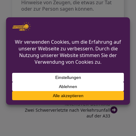
Hinweise von Zeugen, die etwas zur Tat
oder zur Person sagen können.
Verbindungsaufnahme ist möglich
unter der Telefonnummer 02421 949 – 0.
Kontakt für Hinweise /
Pressestelle
Polizei Düren
02421 949-0
VORHERIGER BEITRAG
Kupferrohre in Bergkamen entwendet
NÄCHSTER BEITRAG
Zwei Schwerverletzte nach Verkehrsunfall
auf der A33