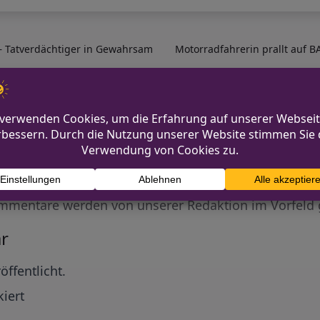
– Tatverdächtiger in Gewahrsam
Motorradfahrerin prallt auf B
Diskutiere mit!
Anonym und ganz ohne Anmeldezwang!
mmentare werden von unserer Redaktion im Vorfeld 
r
öffentlicht.
iert