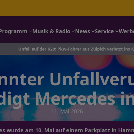
Programm
Musik & Radio
News
Service
Werb
all auf der K20: Pkw-Fahrer aus Zülpich verletzt ins Krankenhau
nter Unfallver
digt Mercedes 
11. Mai 2026
es wurde am 10. Mai auf einem Parkplatz in Ham