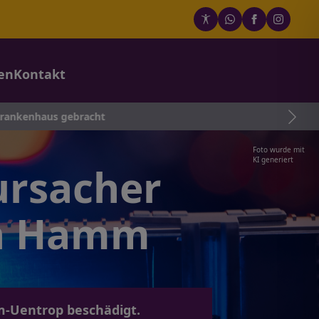
en
Kontakt
s gebracht
Foto wurde mit
KI generiert
ursacher
in Hamm
m-Uentrop beschädigt.