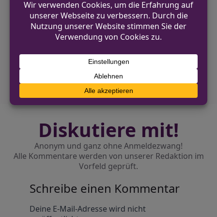
VORHERIGER BEITRAG
Bürgersprechstunde der Polizei in Werne
am 6. Februar 2026
NÄCHSTER BEITRAG
Zigarettenautomaten in Bergkamen und
Kamen beschädigt
Diskutiere mit!
Anonym und ganz ohne Anmeldezwang!
Alle Kommentare werden von unserer Redaktion im
Vorfeld geprüft.
Schreibe einen Kommentar
Alternative:
Deine E-Mail-Adresse wird nicht