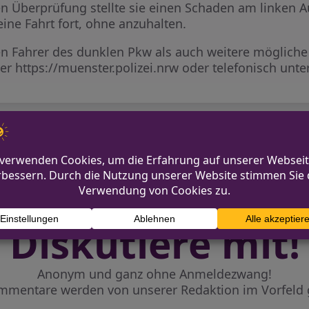
en Überprüfung stellte sie einen Schaden am linken A
ine Fahrt fort, ohne anzuhalten.
den Fahrer des dunklen Pkw als auch weitere möglich
ber https://muenster.polizei.nrw oder telefonisch un
berwachung in Plettenberg
Diskutiere mit!
Anonym und ganz ohne Anmeldezwang!
mmentare werden von unserer Redaktion im Vorfeld 