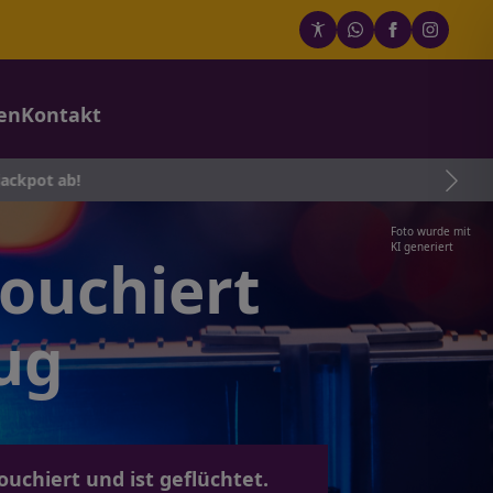
en
Kontakt
Foto wurde mit
KI generiert
touchiert
ug
uchiert und ist geflüchtet.