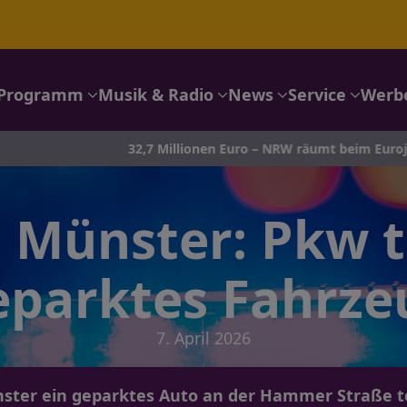
Programm
Musik & Radio
News
Service
Werb
32,7 Millionen Euro – NRW räumt beim Eurojackpot ab!
n Münster: Pkw 
eparktes Fahrze
7. April 2026
ster ein geparktes Auto an der Hammer Straße to