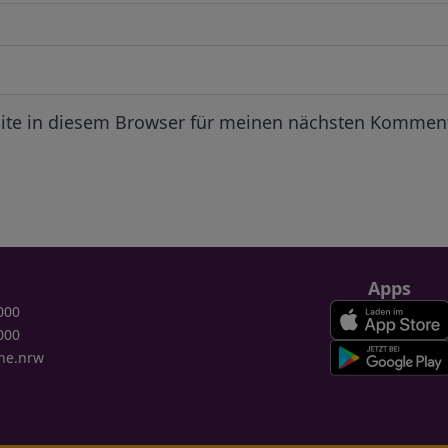
ite in diesem Browser für meinen nächsten Komment
Apps
000
000
ne.nrw