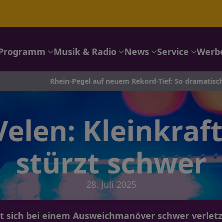
Programm
Musik & Radio
News
Service
Werb
Rhein-Pegel auf neuem Rekord-Tief: So dramatisch ist die Lage
 Velen: Kleinkraf
stürzt schwer
28. Juli 2025
at sich bei einem Ausweichmanöver schwer verletzt.