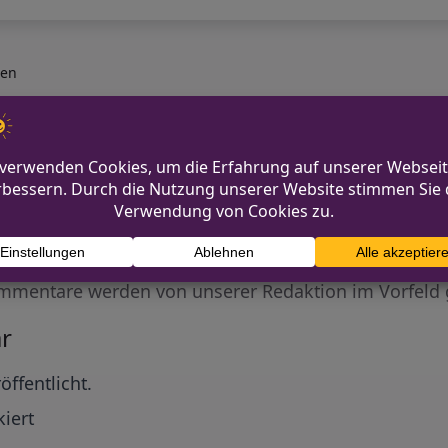
den
Diskutiere mit!
Anonym und ganz ohne Anmeldezwang!
mmentare werden von unserer Redaktion im Vorfeld 
r
öffentlicht.
iert