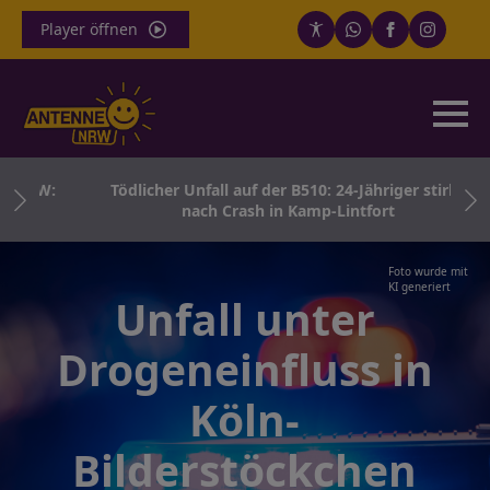
Player öffnen
 NRW:
Tödlicher Unfall auf der B510: 24-Jähriger stirbt
nach Crash in Kamp-Lintfort
Foto wurde mit
KI generiert
Unfall unter
Drogeneinfluss in
Köln-
Bilderstöckchen