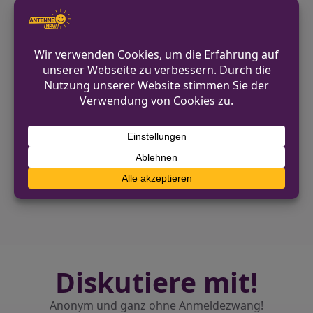
eines positiven Drogenvortests
ordneten die Beamten eine Blutprobe
an. Die Robert-Perthel-Straße ist
während der Verkehrsunfallaufnahme
momentan für den Verkehr gesperrt.
VORHERIGER BEITRAG
FW Beverungen: Löschgruppe Rothe zieht
Bilanz des Jahres 2025
NÄCHSTER BEITRAG
FW-Schermbeck: Ausgelöster
Heimrauchmelder
Diskutiere mit!
Anonym und ganz ohne Anmeldezwang!