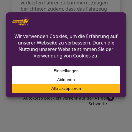
verletzten Fahrer zu kümmern. Zeugen
berichteten zudem, dass das Fahrzeug
möglicherweise mit überhöhter
Geschwindigkeit und ohne Licht
unterwegs war.
Die Polizei sucht nun nach weiteren
Zeugen, die Hinweise zum
Unfallhergang oder zum Fahrer des
Kleinwagens geben können.
VORHERIGER BEITRAG
SUV in Bielefeld gestohlen – Zeugen gesucht
NÄCHSTER BEITRAG
Autokorso blockiert Verkehr auf der A1 bei
Schwerte