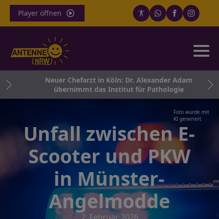
Player öffnen
nd
Neuer Chefarzt in Köln: Dr. Alexander Adam
übernimmt das Institut für Pathologie
Foto wurde mit
KI generiert
Unfall zwischen E-
Scooter und PKW
in Münster-
Angelmodde
2. Februar 2026