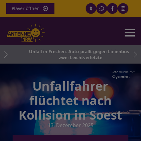
Player öffnen
ge
Unfall in Frechen: Auto prallt gegen Linienbus –
ht
zwei Leichtverletzte
Foto wurde mit
KI generiert
Unfallfahrer
flüchtet nach
Kollision in Soest
13. Dezember 2025