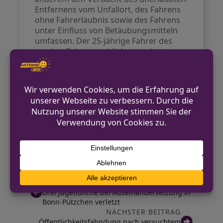
Entfernens vom Unfallort, des Fahrens
ohne Fahrerlaubnis sowie des Fahrens
unter Einfluss von Betäubungsmitteln
umfassen. Der 25-jährige Fahrer des
zweiten Fahrzeugs blieb unverletzt.
Beide Fahrzeuge waren nach dem
Vorfall nicht mehr fahrbereit, der Pkw
des Unfallverursachers wurde
sichergestellt.
Allgemeine Kontaktmöglichkeiten
finden sich auf der offiziellen Webseite
der Polizei Soest
http://www.polizei.nrw.de/soest
.
VORHERIGER BEITRAG
Drei Jugendliche bei Auseinandersetzung in
Bonn-Pützchen verletzt
NÄCHSTER BEITRAG
Öffentlichkeitsfahndung nach versuchtem