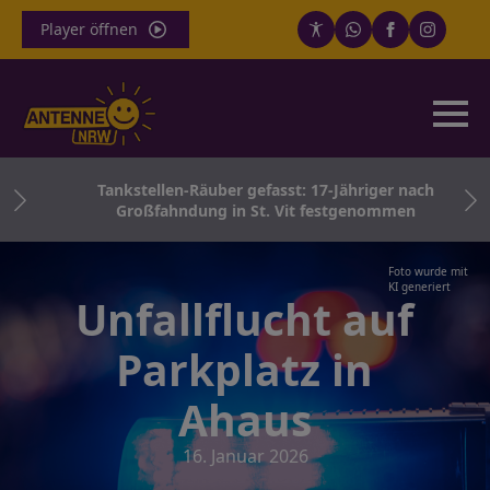
Player öffnen
hr
Tankstellen-Räuber gefasst: 17-Jähriger nach
Großfahndung in St. Vit festgenommen
Foto wurde mit
KI generiert
Unfallflucht auf
Parkplatz in
Ahaus
16. Januar 2026