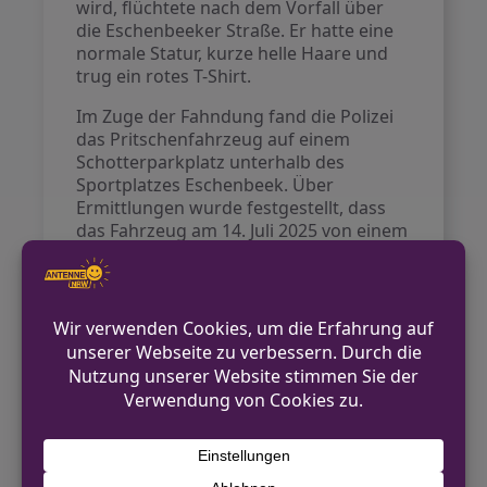
wird, flüchtete nach dem Vorfall über
die Eschenbeeker Straße. Er hatte eine
normale Statur, kurze helle Haare und
trug ein rotes T-Shirt.
Im Zuge der Fahndung fand die Polizei
das Pritschenfahrzeug auf einem
Schotterparkplatz unterhalb des
Sportplatzes Eschenbeek. Über
Ermittlungen wurde festgestellt, dass
das Fahrzeug am 14. Juli 2025 von einem
Gelände eines Krankenhauses in
Wuppertal-Barmen entwendet wurde.
Die Polizei bittet nun Zeugen, die
Hinweise zu dem flüchtigen Fahrer oder
dem Fahrzeug geben können, sich zu
melden.
Kontakt für Hinweise /
Pressestelle