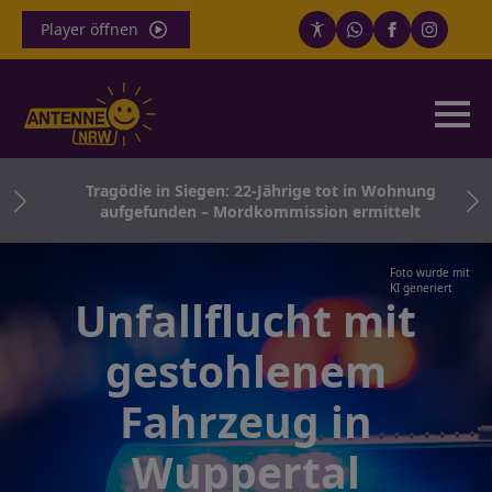
Player öffnen
für
Tragödie in Siegen: 22-Jährige tot in Wohnung
aufgefunden – Mordkommission ermittelt
Foto wurde mit
KI generiert
Unfallflucht mit
gestohlenem
Fahrzeug in
Wuppertal