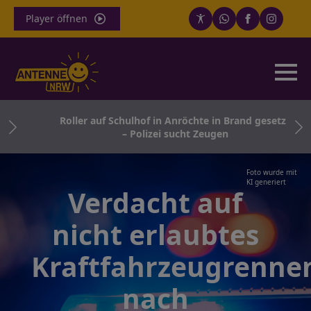
Player öffnen
r
Roller auf Schulhof in Anröchte in Brand gesetzt
– Polizei sucht Zeugen
Foto wurde mit
KI generiert
Verdacht auf
nicht erlaubtes
Kraftfahrzeugrenne
nach