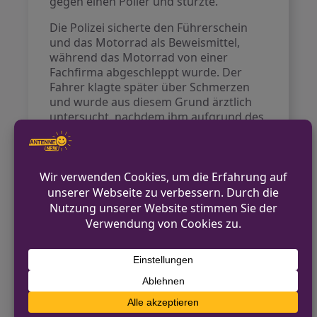
gegen einen Poller und stürzte.
Die Polizei sicherte den Führerschein
und das Motorrad als Beweismittel,
während das Motorrad von einer
Fachfirma abgeschleppt wurde. Der
Fahrer klagte später über Schmerzen
und wurde aus diesem Grund ärztlich
untersucht, nachdem ihm aufgrund des
Verdachts auf Drogenkonsum eine
Blutprobe entnommen wurde. Ihm
wurde bis auf Weiteres die Erlaubnis
zum Führen fahrerlaubnispflichtiger
Kraftfahrzeuge untersagt. Die
Ermittlungen wegen des Verdachts auf
ein verbotenes Kraftfahrzeugrennen
sind weiterhin im Gange.
VORHERIGER BEITRAG
Verdacht auf Tötungsdelikt in Minden: