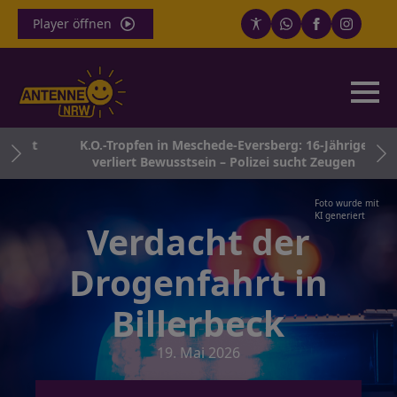
Player öffnen
sinkt
K.O.-Tropfen in Meschede-Eversberg: 16-Jährige
verliert Bewusstsein – Polizei sucht Zeugen
Foto wurde mit
KI generiert
Verdacht der
Drogenfahrt in
Billerbeck
19. Mai 2026