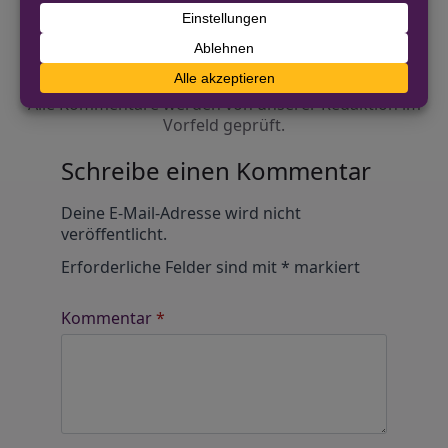
Diskutiere mit!
Anonym und ganz ohne Anmeldezwang!
Alle Kommentare werden von unserer Redaktion im
Vorfeld geprüft.
Schreibe einen Kommentar
Alternative:
Deine E-Mail-Adresse wird nicht
veröffentlicht.
Erforderliche Felder sind mit
*
markiert
Kommentar
*