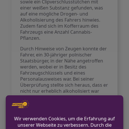
sowie ein Clipverschlusstütchen mit
einer weißen Substanz gefunden, was
auf eine mögliche Drogen- und
Alkoholisierung des Fahrers hinwies.
Zudem fand sich im Kofferraum des
Fahrzeugs eine Anzahl Cannabis-
Pflanzen.
Durch Hinweise von Zeugen konnte der
Fahrer, ein 30-jähriger polnischer
Staatsbürger, in der Nähe angetroffen
werden, wobei er in Besitz des
Fahrzeugschlüssels und eines
Personalausweises war. Bei seiner
Überprüfung stellte sich heraus, dass er
nicht nur erheblich alkoholisiert war
und den Konsum von
Betäubungsmitteln zugab, sondern
auch keinen gültigen Führerschein
hatte, da sein polnischer Führerschein
bereits zur Einziehung ausgeschrieben
war. Zudem war das Fahrzeug als