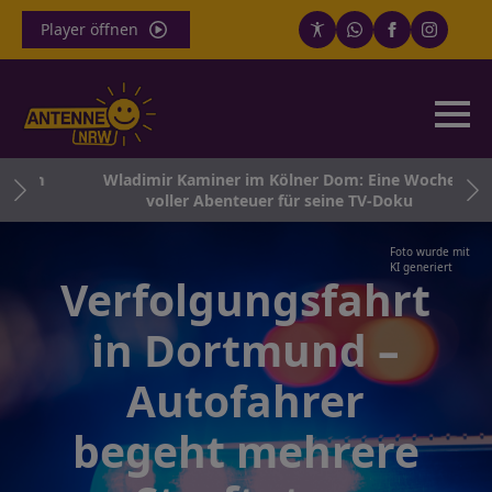
Player öffnen
sich
Wladimir Kaminer im Kölner Dom: Eine Woche
voller Abenteuer für seine TV-Doku
Foto wurde mit
KI generiert
Verfolgungsfahrt
in Dortmund –
Autofahrer
begeht mehrere