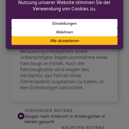
gestohlen gemeldet.
Der Mann wurde zur Polizeiwache
gebracht, wo ihm eine Blutprobe
entnommen wurde. In der Folge wird
gegen ihn wegen Trunkenheit im
Verkehr, Fahrens ohne Fahrerlaubnis,
Verstoßes gegen das
Betäubungsmittelgesetz sowie
unberechtigter Ingebrauchnahme eines
Fahrzeugs ermittelt. Auch der
Fahrzeughalter wird wegen des
Verdachts, das Fahren ohne
Fahrerlaubnis zugelassen zu haben, in
den Ermittlungen betrachtet.
VORHERIGER BEITRAG
Zeugen nach Einbruch in Kindergarten in
Herten gesucht
NÄCHSTER BEITRAG