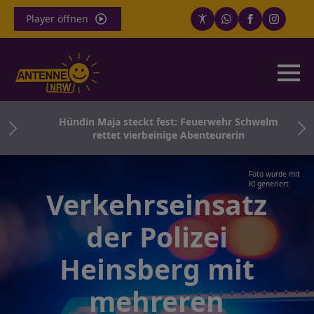
Player öffnen
ei
Hündin Maja steckt fest: Feuerwehr Schwelm
rettet vierbeinige Abenteurerin
Foto wurde mit
KI generiert
Verkehrseinsatz
der Polizei
Heinsberg mit
mehreren