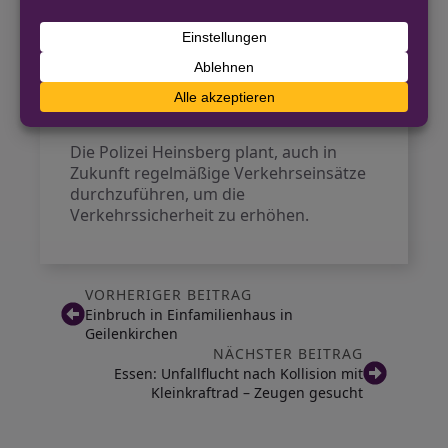
zu neun Verwarngeldern und zwei
Bußgeldverfahren. Ein weiteres
Augenmerk wurde auf
Geschwindigkeitsüberschreitungen im
30er Bereich gelegt, wobei insgesamt 24
Überschreitungen festgestellt wurden.
Die Polizei Heinsberg plant, auch in
Zukunft regelmäßige Verkehrseinsätze
durchzuführen, um die
Verkehrssicherheit zu erhöhen.
VORHERIGER BEITRAG
Einbruch in Einfamilienhaus in
Geilenkirchen
NÄCHSTER BEITRAG
Essen: Unfallflucht nach Kollision mit
Kleinkraftrad – Zeugen gesucht