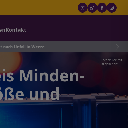
en
Kontakt
 in Weeze
Foto wurde mit
KI generiert
is Minden-
öße und