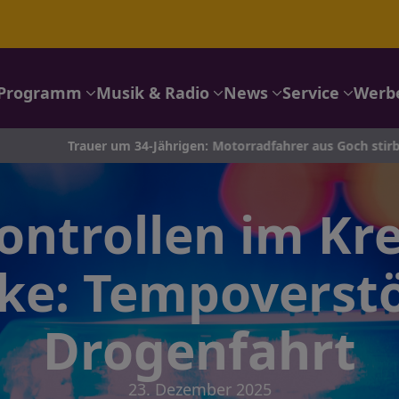
Programm
Musik & Radio
News
Service
Werb
uer um 34-Jährigen: Motorradfahrer aus Goch stirbt nach Unfall
ontrollen im Kre
ke: Tempoverst
Drogenfahrt
23. Dezember 2025