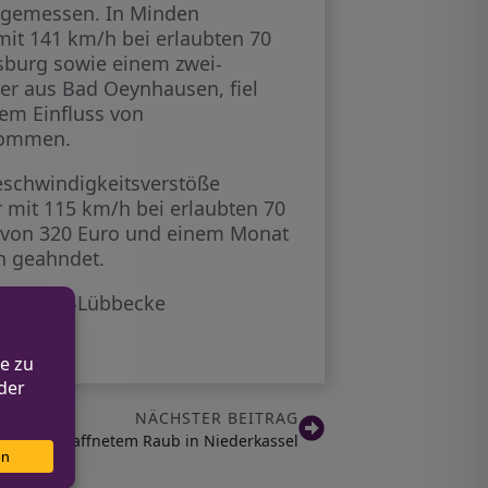
h gemessen. In Minden
mit 141 km/h bei erlaubten 70
sburg sowie einem zwei-
rer aus Bad Oeynhausen, fiel
dem Einfluss von
tnommen.
Geschwindigkeitsverstöße
 mit 115 km/h bei erlaubten 70
 von 320 Euro und einem Monat
en geahndet.
ei Minden-Lübbecke
NÄCHSTER BEITRAG
nach bewaffnetem Raub in Niederkassel