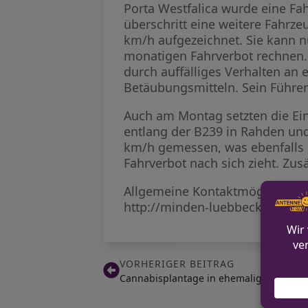
Porta Westfalica wurde eine Fa
überschritt eine weitere Fahrz
km/h aufgezeichnet. Sie kann 
monatigen Fahrverbot rechnen. 
durch auffälliges Verhalten an 
Betäubungsmitteln. Sein Führe
Auch am Montag setzten die Eins
entlang der B239 in Rahden und
km/h gemessen, was ebenfalls
Fahrverbot nach sich zieht. Zus
Allgemeine Kontaktmöglichkeite
http://minden-luebbecke.polize
VORHERIGER BEITRAG
Cannabisplantage in ehemaliger Gaststä