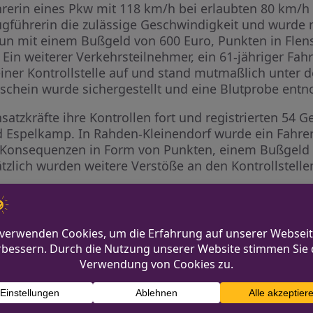
hrerin eines Pkw mit 118 km/h bei erlaubten 80 km/
eugführerin die zulässige Geschwindigkeit und wurde 
nun mit einem Bußgeld von 600 Euro, Punkten in Flen
Ein weiterer Verkehrsteilnehmer, ein 61-jähriger Fah
einer Kontrollstelle auf und stand mutmaßlich unter 
rschein wurde sichergestellt und eine Blutprobe en
atzkräfte ihre Kontrollen fort und registrierten 54 
 Espelkamp. In Rahden-Kleinendorf wurde ein Fahrer
 Konsequenzen in Form von Punkten, einem Bußgeld
ätzlich wurden weitere Verstöße an den Kontrollstell
n finden sich auf der offiziellen Webseite der Poliz
i.nrw.de.
tte entdeckt
Festnahmen 