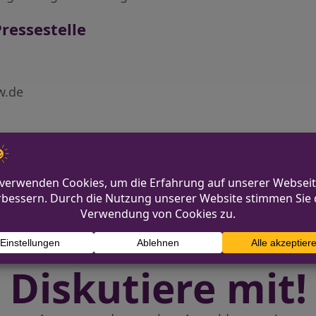
ressestelle
w.de
ragenwand
Fluchtver
Diskutiere mit!