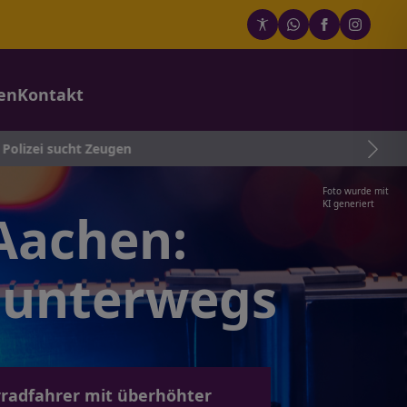
en
Kontakt
 Zeugen
Foto wurde mit
KI generiert
Aachen:
l unterwegs
radfahrer mit überhöhter