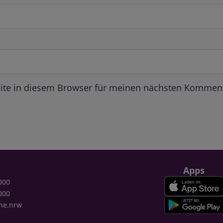
ite in diesem Browser für meinen nächsten Komment
Apps
000
000
ne.nrw