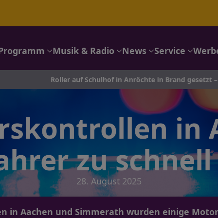
Programm
Musik & Radio
News
Service
Werb
Roller auf Schulhof in Anröchte in Brand gesetzt – Polizei sucht
rskontrollen in 
hrer zu schnel
28. August 2025
len in Aachen und Simmerath wurden einige Motor