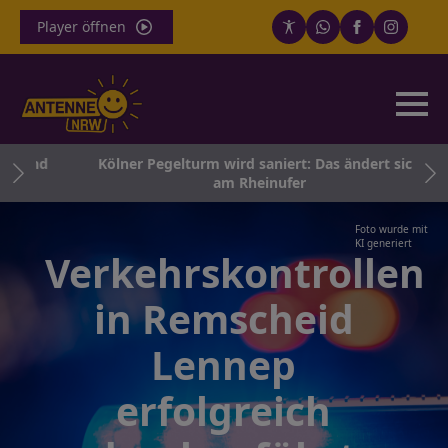
Player öffnen
– und
Kölner Pegelturm wird saniert: Das ändert sich
am Rheinufer
Foto wurde mit
KI generiert
Verkehrskontrollen
in Remscheid
Lennep
erfolgreich