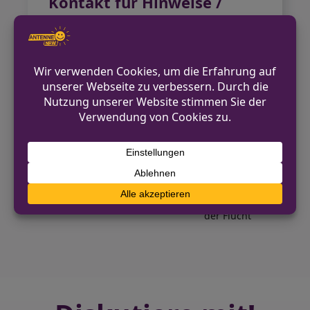
Kontakt für Hinweise /
Pressestelle
Polizei Wuppertal
0202 284 2020
pressestelle.wuppertal@polizei.nrw.de
https://hamm.polizei.nrw/
VORHERIGER BEITRAG
Ahlen: Autofahrer beim Telefonieren ohne
Führerschein erwischt
NÄCHSTER BEITRAG
Einbruch in Lagerhalle in Erwitte – Täter auf
der Flucht